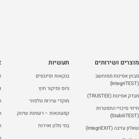
מוצרים ושירותים
תעשיות
א
מבחן אמינות ממוחשב
בנקאות ופיננסים
א
(IntegriTEST)
גיוס ומיקור חוץ
נ
מבדק אמינות (TRUSTEE)
מוקדי שירות טלפוני
ה
חיזוי סיכויי התפטרות
קמעונאות – רשתות שיווק
ה
(StabiliTEST)
בתי מלון ואירוח
ה
שאלון עזיבה (IntegriEXIT)
מ