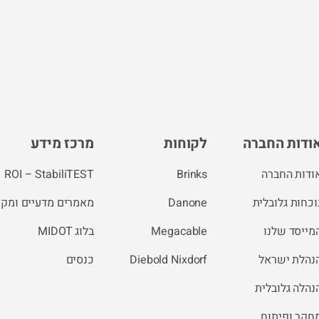
ודות החברה
לקוחות
מרכז מידע
ודות החברה
Brinks
ROI – StabiliTEST
וכחות גלובלית
Danone
מאמרים מדעיים ומקצ
מייסד שלנו
Megacable
בלוג MIDOT
נהלת ישראל
Diebold Nixdorf
כנסים
נהלה גלובלית
חקר ופיתוח