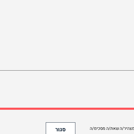
© 2026 Midot
תר, הנך מצהיר/ה שאת/ה מסכימ/ה
סגור