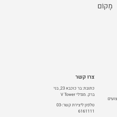
מָקוֹם
צרו קשר
כתובת: בר כוכבא 23, בני
ברק. מגדלי V Tower
ועים
טלפון ליצירת קשר:03-
6161111