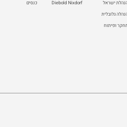
נהלת ישראל
Diebold Nixdorf
כנסים
נהלה גלובלית
חקר ופיתוח