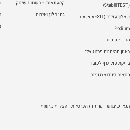
קמעונאות – רשתות שיווק
ה
(StabiliTEST)
בתי מלון ואירוח
ה
שאלון עזיבה (IntegriEXIT)
מ
Podium
מבדקי כישורים
ראיון מהימנות פרונטאלי
בדיקת פוליגרף לעובד
הונאות פנים ארגוניות
תנאי שימוש
מדיניות הפרטיות
הצהרת נגישות